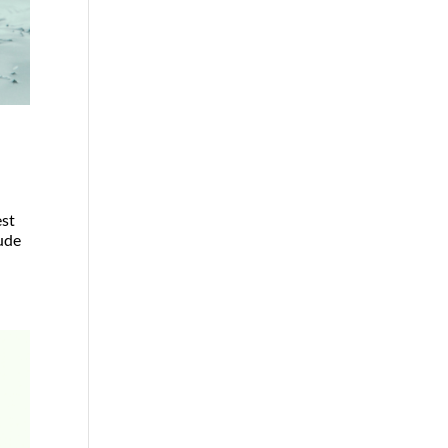
est
tude