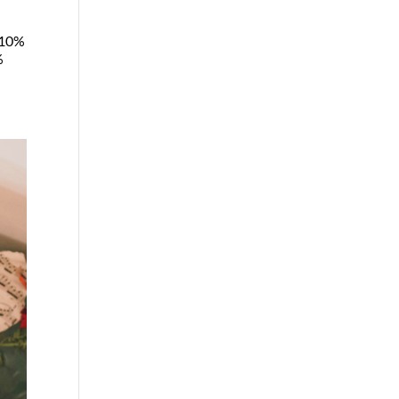
e 10%
%