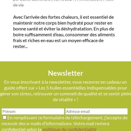
de vie
Avec l’arrivée des fortes chaleurs, il est essentiel de
maintenir notre corps bien hydraté pour rester en
bonne santé et éviter la déshydratation. En plus de
boire suffisamment d’eau, consommer des aliments
frais et riches en eau est un moyen efficace de
rester...
Newsletter
En vous inscrivant à la newsletter, vous recevrez en cadeau un
guide offert sur « Les 5 huiles essentielles indispensables pour
gérer son stress, retrouver un sommeil de qualité et se sentir plein
de vitalité » !
En remplissant ce formulaire de téléchargement, j’accepte de
recevoir des e-mails d’informations. Votre mail restera
confidentiel selon la
politique de confidentialité
.