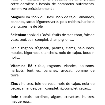
cette dernière a besoin de nombreux nutriments,
comme vu précédemment :
Magnésium :
noix du Brésil, noix de cajou, amandes,
bananes, cacao, légumes verts, pois chiches, haricots
blancs, germe de blé…
Sélénium :
noix du Brésil, fruits de mer, thon, foie de
veau, œuf, pain complet, champignons…
Fer :
rognon d’agneau, praires, clams, palourdes,
moules, bigorneaux, anchois, noix de cajou, boudin
noir…
Vitamine B6 :
foie, rognons, viandes, poissons,
haricots, lentilles, bananes, avocat, pomme de
terre…
Zinc :
huitres, foie de veau, noix de cajou, noix de
pécan, amandes, pain complet, riz complet, cacao…
Iode :
œufs, sardines, algues, crevettes, huitres,
maquereau…