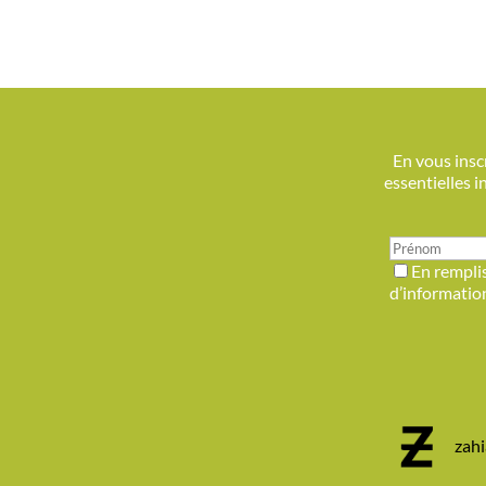
En vous inscr
essentielles 
En remplis
d’information
zah