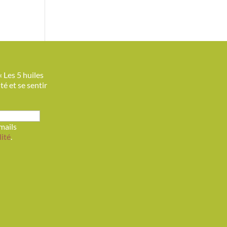
« Les 5 huiles
é et se sentir
mails
lité
.