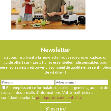
Newsletter
En vous inscrivant à la newsletter, vous recevrez en cadeau un
guide offert sur « Les 5 huiles essentielles indispensables pour
gérer son stress, retrouver un sommeil de qualité et se sentir plein
de vitalité » !
En remplissant ce formulaire de téléchargement, j’accepte de
recevoir des e-mails d’informations. Votre mail restera
confidentiel selon la
politique de confidentialité
.
S'inscrire