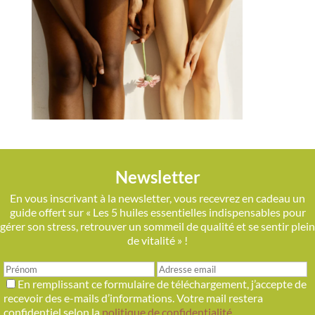
Newsletter
En vous inscrivant à la newsletter, vous recevrez en cadeau un
guide offert sur « Les 5 huiles essentielles indispensables pour
gérer son stress, retrouver un sommeil de qualité et se sentir plein
de vitalité » !
En remplissant ce formulaire de téléchargement, j’accepte de
recevoir des e-mails d’informations. Votre mail restera
confidentiel selon la
politique de confidentialité
.