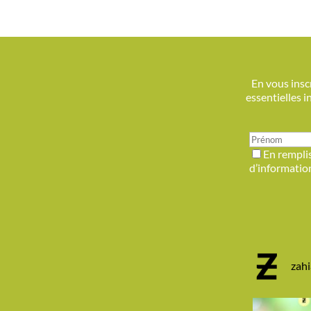
En vous inscr
essentielles 
En remplis
d’information
zah