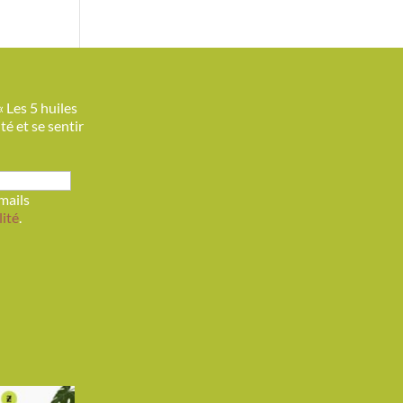
« Les 5 huiles
é et se sentir
mails
lité
.