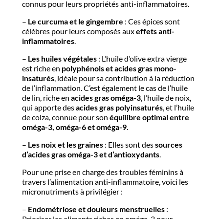
connus pour leurs propriétés anti-inflammatoires.
–
Le curcuma et le gingembre
: Ces épices sont
célèbres pour leurs composés aux
effets anti-
inflammatoires
.
–
Les huiles végétales
: L’huile d’olive extra vierge
est riche en
polyphénols et acides gras mono-
insaturés
, idéale pour sa contribution à la réduction
de l’inflammation. C’est également le cas de l’huile
de lin, riche en
acides gras oméga-3
, l’huile de noix,
qui apporte des
acides gras polyinsaturés
, et l’huile
de colza, connue pour son
équilibre optimal entre
oméga-3, oméga-6 et oméga-9
.
–
Les noix et les graines
: Elles sont des
sources
d’acides gras oméga-3 et d’antioxydants
.
Pour une prise en charge des troubles féminins à
travers l’alimentation anti-inflammatoire, voici les
micronutriments à privilégier :
–
Endométriose et douleurs menstruelles
:
Prioriser les aliments riches en oméga-3 pour